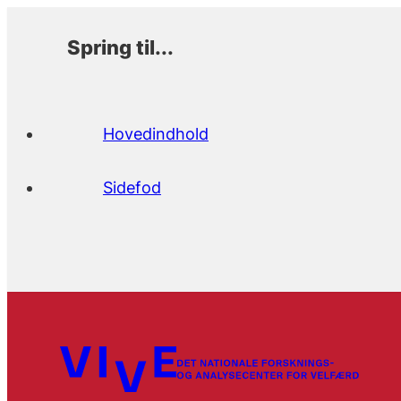
Spring til...
Hovedindhold
Sidefod