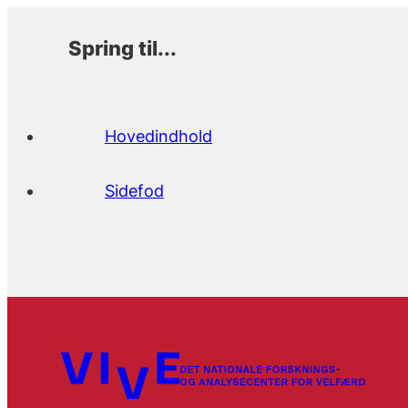
Spring til...
Hovedindhold
Sidefod