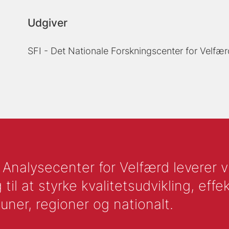
Udgiver
SFI - Det Nationale Forskningscenter for Velfær
nalysecenter for Velfærd leverer vid
l at styrke kvalitetsudvikling, effek
uner, regioner og nationalt.