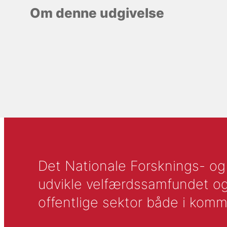
Om denne udgivelse
Det Nationale Forsknings- og A
udvikle velfærdssamfundet og ti
offentlige sektor både i komm