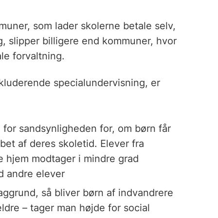
uner, som lader skolerne betale selv,
g, slipper billigere end kommuner, hvor
le forvaltning.
skluderende specialundervisning, er
 for sandsynligheden for, om børn får
et af deres skoletid. Elever fra
e hjem modtager i mindre grad
d andre elever
aggrund, så bliver børn af indvandrere
ldre – tager man højde for social