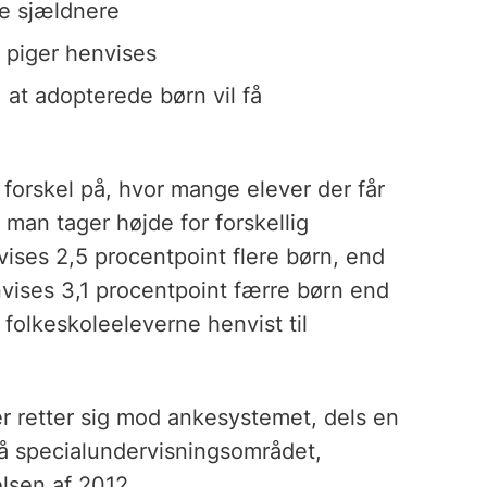
re sjældnere
 piger henvises
 at adopterede børn vil få
orskel på, hvor mange elever der får
man tager højde for forskellig
ses 2,5 procentpoint flere børn, end
nvises 3,1 procentpoint færre børn end
 folkeskoleeleverne henvist til
der retter sig mod ankesystemet, dels en
å specialundervisningsområdet,
elsen af 2012.