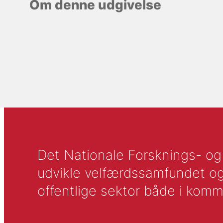
Om denne udgivelse
Det Nationale Forsknings- og A
udvikle velfærdssamfundet og ti
offentlige sektor både i komm