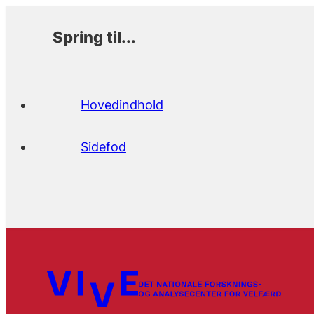
Spring til...
Hovedindhold
Sidefod