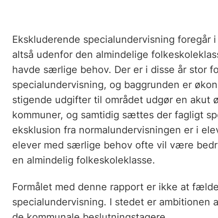
Ekskluderende specialundervisning foregår i 
altså udenfor den almindelige folkeskoleklass
havde særlige behov. Der er i disse år stor 
specialundervisning, og baggrunden er økono
stigende udgifter til området udgør en akut
kommuner, og samtidig sættes der fagligt s
eksklusion fra normalundervisningen er i ele
elever med særlige behov ofte vil være bedr
en almindelig folkeskoleklasse.
Formålet med denne rapport er ikke at fæl
specialundervisning. I stedet er ambitionen at
de kommunale beslutningstagere.