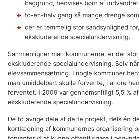
baggrund, henvises børn af indvandre
to-en-halv gang så mange drenge som
der er temmelig stor sandsynlighed for,
ekskluderende specialundervisning.
Sammenligner man kommunerne, er der stor f
ekskluderende specialundervisning. Selv når 
elevsammensætning. I nogle kommuner henvi
man umiddelbart skulle forvente, i andre he
forventet. I 2009 var gennemsnitligt 5,5 % af
ekskluderende specialundervisning.
De to øvrige dele af dette projekt, dels én 
kortlægning af kommunernes organisering p
forventer vi at kunne offentliggøre i begynd