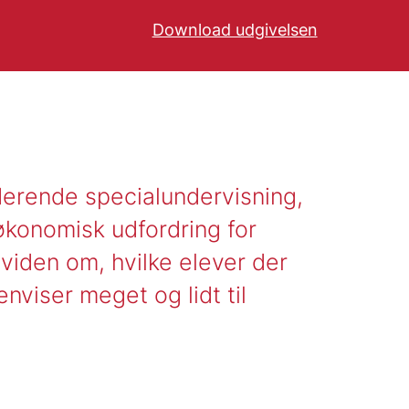
Download udgivelsen
uderende specialundervisning,
 økonomisk udfordring for
iden om, hvilke elever der
viser meget og lidt til