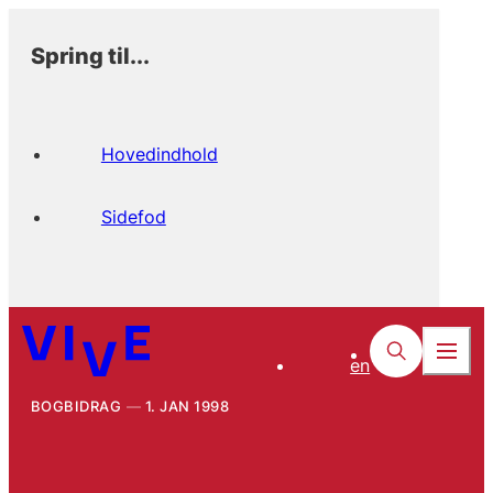
Spring til...
Hovedindhold
Sidefod
en
BOGBIDRAG
1. JAN 1998