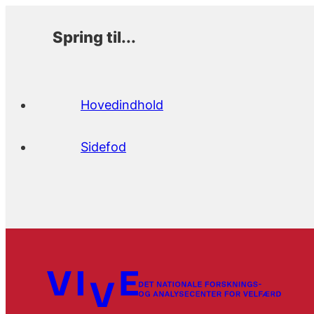
Spring til...
Hovedindhold
Sidefod