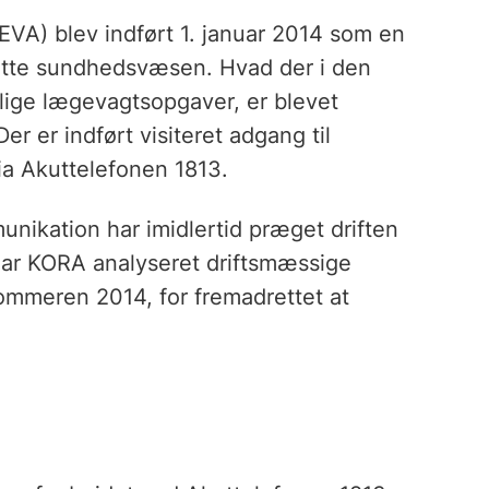
VA) blev indført 1. januar 2014 som en
utte sundhedsvæsen. Hvad der i den
lige lægevagtsopgaver, er blevet
er er indført visiteret adgang til
ia Akuttelefonen 1813.
nikation har imidlertid præget driften
ar KORA analyseret driftsmæssige
sommeren 2014, for fremadrettet at