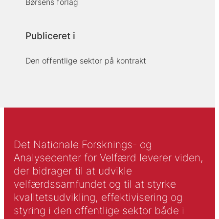
Børsens forlag
Publiceret i
Den offentlige sektor på kontrakt
Det Nationale Forsknings- og
Analysecenter for Velfærd leverer viden,
der bidrager til at udvikle
velfærdssamfundet og til at styrke
kvalitetsudvikling, effektivisering og
styring i den offentlige sektor både i