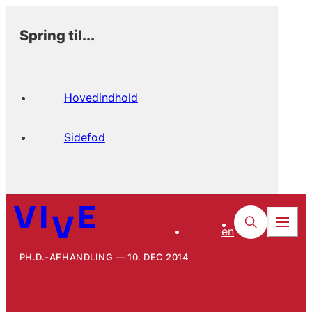
Spring til...
Hovedindhold
Sidefod
en
PH.D.-AFHANDLING
10. DEC 2014