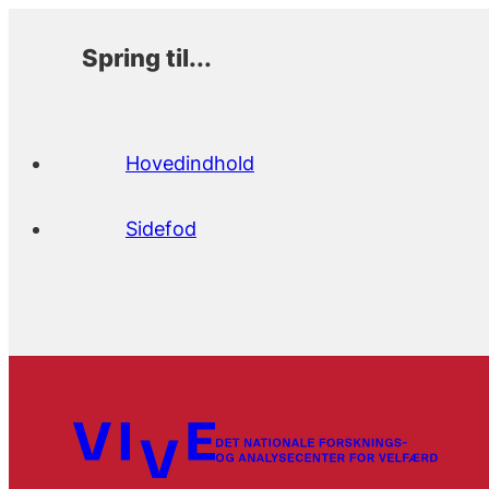
Spring til...
Hovedindhold
Sidefod