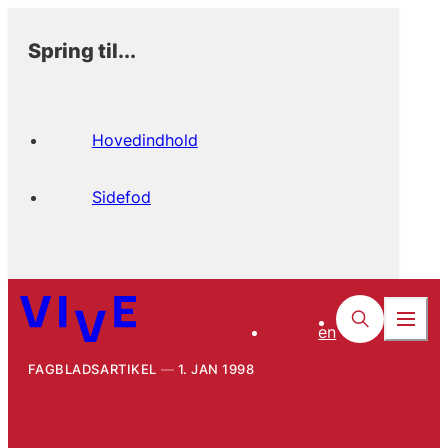
Spring til...
Hovedindhold
Sidefod
en
FAGBLADSARTIKEL
1. JAN 1998