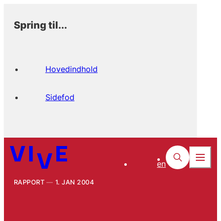
Spring til...
Hovedindhold
Sidefod
en
RAPPORT
1. JAN 2004