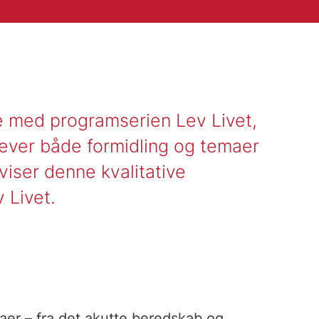
ne med programserien Lev Livet,
ever både formidling og temaer
iser denne kvalitative
 Livet.
er – fra det akutte beredskab og