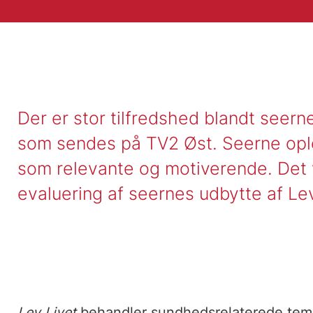
Der er stor tilfredshed blandt seer
som sendes på TV2 Øst. Seerne opl
som relevante og motiverende. Det v
evaluering af seernes udbytte af Lev
Lev Livet
behandler sundhedsrelaterede tema