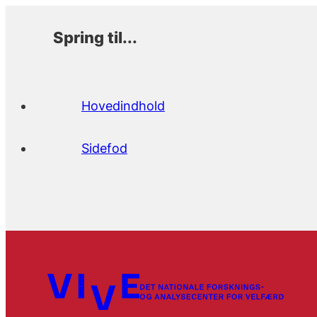
Spring til...
Hovedindhold
Sidefod