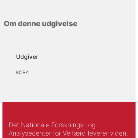
Om denne udgivelse
Udgiver
KORA
Det Nationale Forsknings- og
Analysecenter for Velfærd leverer viden,