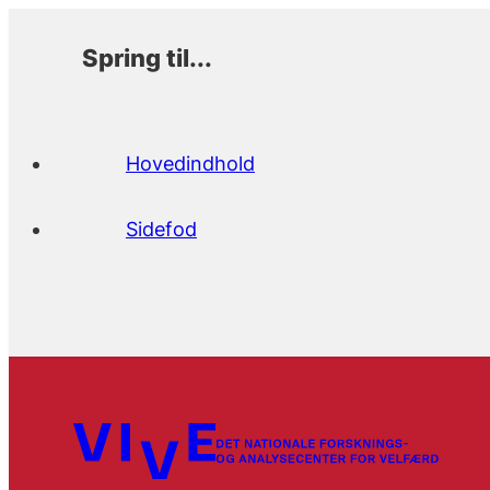
Spring til...
Hovedindhold
Sidefod