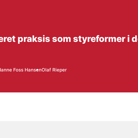
ret praksis som styreformer i d
Hanne Foss Hansen
Olaf Rieper