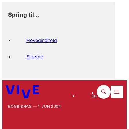
Spring til...
Hovedindhold
Sidefod
en
BOGBIDRAG
1. JUN 2004