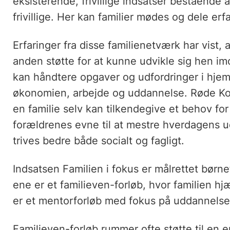
eksisterende, frivillige indsatser bestående a
frivillige. Her kan familier mødes og dele er
Erfaringer fra disse familienetværk har vist, 
anden støtte for at kunne udvikle sig hen i
kan håndtere opgaver og udfordringer i hj
økonomien, arbejde og uddannelse. Røde Kors
en familie selv kan tilkendegive et behov for 
forældrenes evne til at mestre hverdagens u
trives bedre både socialt og fagligt.
Indsatsen Familien i fokus er målrettet børne
ene er et familieven-forløb, hvor familien hjæ
er et mentorforløb med fokus på uddannelse
Familieven-forløb rummer ofte støtte til en e