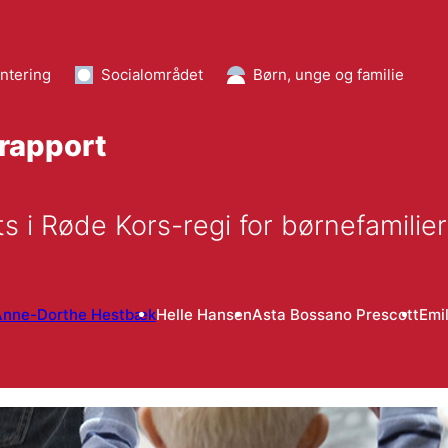
ntering
Socialområdet
Børn, unge og familie
srapport
sats i Røde Kors-regi for børnefamili
Anne-Dorthe Hestbæk
Helle Hansen
Asta Bossano Prescott
Emi