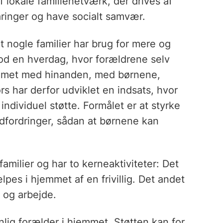
f lokale familienetværk, der drives af
faringer og have socialt samvær.
at nogle familier har brug for mere og
mod en hverdag, hvor forældrene selv
emmet med hinanden, med børnene,
 har derfor udviklet en indsats, hvor
individuel støtte. Formålet er at styrke
dfordringer, sådan at børnene kan
familier og har to kerneaktiviteter: Det
lpes i hjemmet af en frivillig. Det andet
 og arbejde.
nlig forælder i hjemmet. Støtten kan for