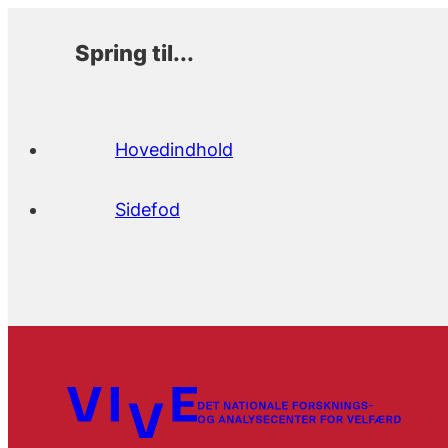
Spring til...
Hovedindhold
Sidefod