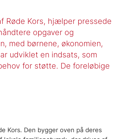
t af Røde Kors, hjælper pressede
t håndtere opgaver og
en, med børnene, økonomien,
r udviklet en indsats, som
behov for støtte. De foreløbige
Røde Kors. Den bygger oven på deres