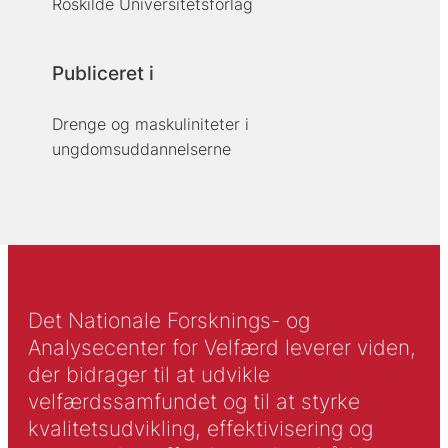
Roskilde Universitetsforlag
Publiceret i
Drenge og maskuliniteter i
ungdomsuddannelserne
Det Nationale Forsknings- og
Analysecenter for Velfærd leverer viden,
der bidrager til at udvikle
velfærdssamfundet og til at styrke
kvalitetsudvikling, effektivisering og