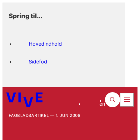
Spring til...
Hovedindhold
Sidefod
en
FAGBLADSARTIKEL
1. JUN 2008