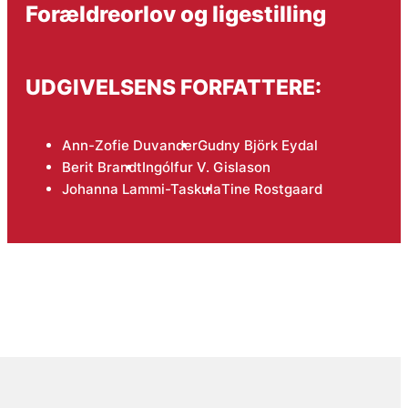
Forældreorlov og ligestilling
UDGIVELSENS FORFATTERE:
Ann-Zofie Duvander
Gudny Björk Eydal
Berit Brandt
Ingólfur V. Gislason
Johanna Lammi-Taskula
Tine Rostgaard