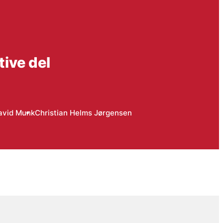
tive del
avid Munk
Christian Helms Jørgensen