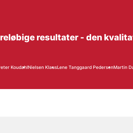
eløbige resultater - den kvalita
eter Koudahl
Nielsen Klaus
Lene Tanggaard Pedersen
Martin D