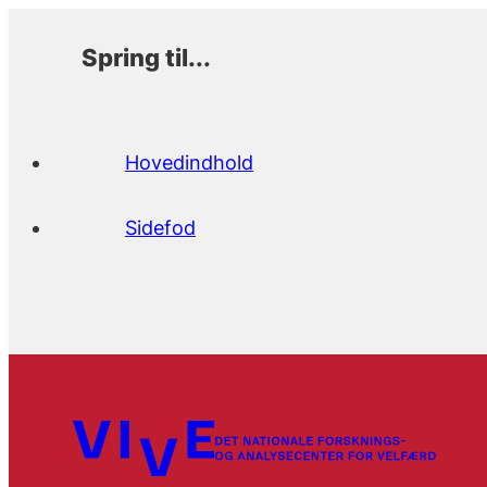
Spring til...
Hovedindhold
Sidefod