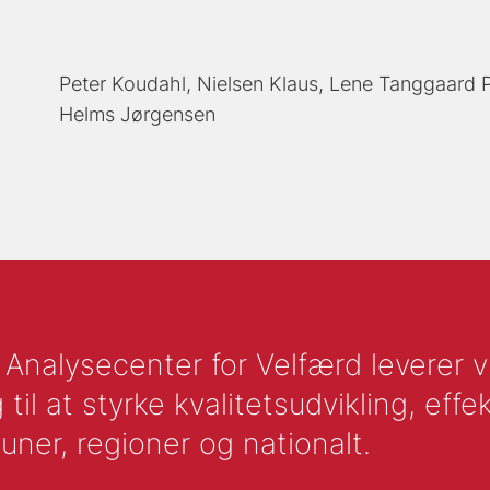
Peter Koudahl
Nielsen Klaus
Lene Tanggaard 
Helms Jørgensen
nalysecenter for Velfærd leverer vid
l at styrke kvalitetsudvikling, effek
uner, regioner og nationalt.