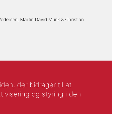
Pedersen
Martin David Munk
Christian
en, der bidrager til at
tivisering og styring i den