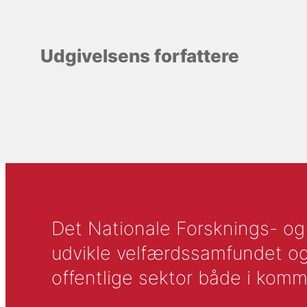
Udgivelsens forfattere
Det Nationale Forsknings- og A
udvikle velfærdssamfundet og ti
offentlige sektor både i komm