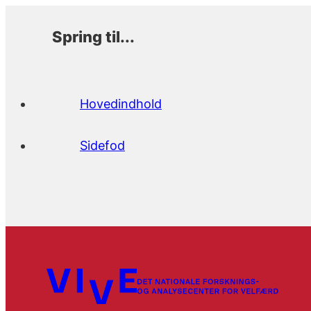
Spring til...
Hovedindhold
Sidefod