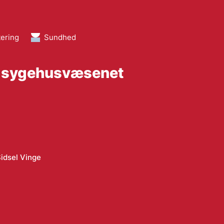
ering
Sundhed
i sygehusvæsenet
idsel Vinge