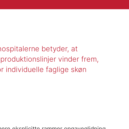
hospitalerne betyder, at
produktionslinjer vinder frem,
 individuelle faglige skøn
mere eksplicitte rammer opgaveglidning