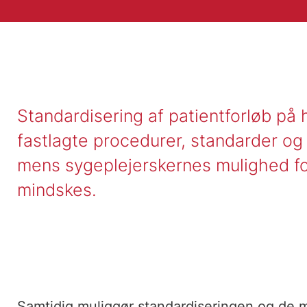
Standardisering af patientforløb på 
fastlagte procedurer, standarder og 
mens sygeplejerskernes mulighed for
mindskes.
Samtidig muliggør standardiseringen og de 