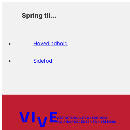
Spring til...
Hovedindhold
Sidefod