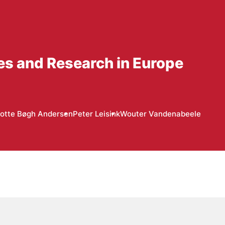
s and Research in Europe
otte Bøgh Andersen
Peter Leisink
Wouter Vandenabeele