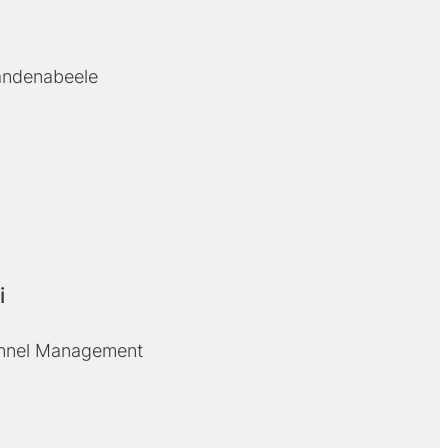
andenabeele
i
onnel Management