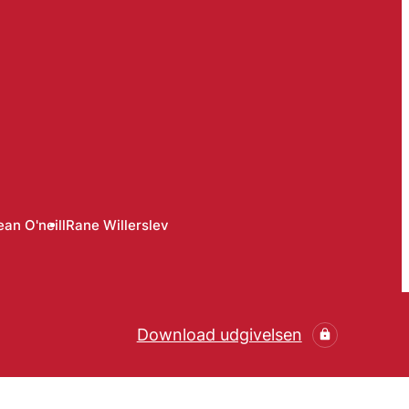
ean O'neill
Rane Willerslev
Download udgivelsen