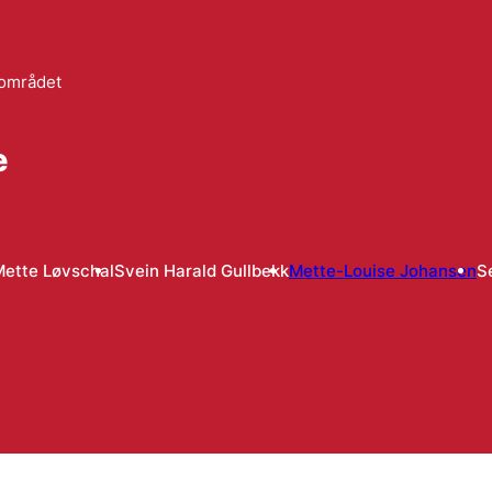
lområdet
e
ette Løvschal
Svein Harald Gullbekk
Mette-Louise Johansen
S