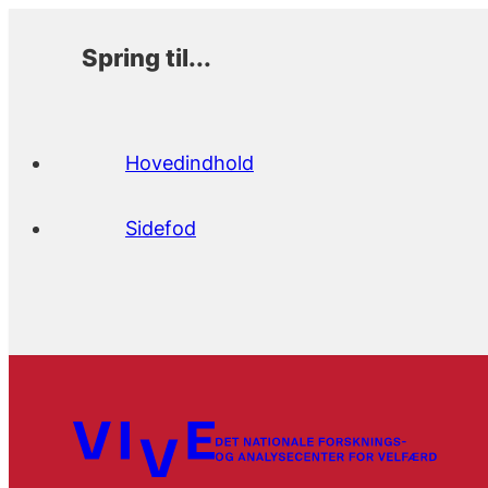
Spring til...
Hovedindhold
Sidefod