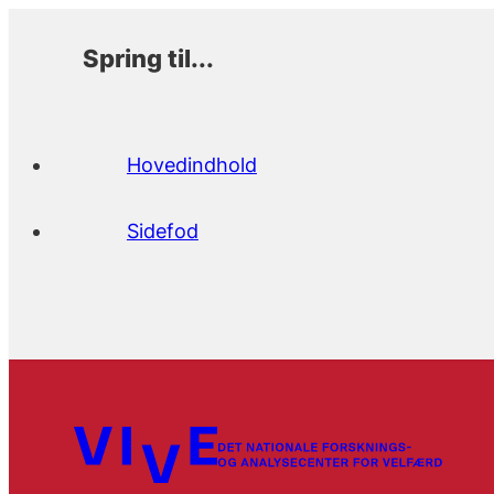
Spring til...
Hovedindhold
Sidefod