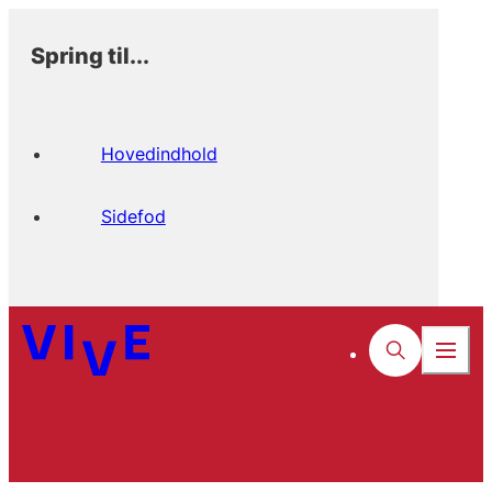
Spring til...
Hovedindhold
Sidefod