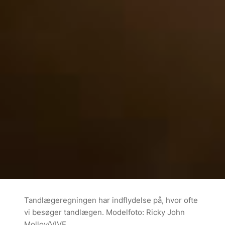
Tandlægeregningen har indflydelse på, hvor ofte
vi besøger tandlægen. Modelfoto: Ricky John
Molloy/VIVE