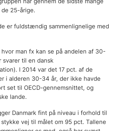
gruppen har gennem de sidste mange
f de 25-årige.
ande er fuldstændig sammenlignelige med
 hvor man fx kan se på andelen af 30-
 svarer til en dansk
on). I 2014 var det 17 pct. af de
 i alderen 30-34 år, der ikke havde
rt set til OECD-gennemsnittet, og
ske lande.
er Danmark fint på niveau i forhold til
 stykke vej til målet om 95 pct. Tallene