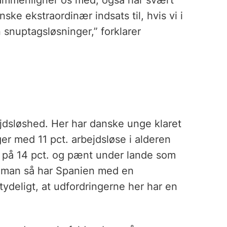
 sammenligner os med, også har svært
ske ekstraordinær indsats til, hvis vi i
snuptagsløsninger,” forklarer
jdsløshed. Her har danske unge klaret
er med 11 pct. arbejdsløse i alderen
 på 14 pct. og pænt under lande som
år man så har Spanien med en
ydeligt, at udfordringerne her har en