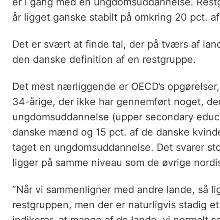
er i gang med en ungdomsuddannelse. Rest
år ligget ganske stabilt på omkring 20 pct. a
Det er svært at finde tal, der på tværs af l
den danske definition af en restgruppe.
Det mest nærliggende er OECD’s opgørelser,
34-årige, der ikke har gennemført noget, der
ungdomsuddannelse (upper secondary educati
danske mænd og 15 pct. af de danske kvinder
taget en ungdomsuddannelse. Det svarer sto
ligger på samme niveau som de øvrige nordi
”Når vi sammenligner med andre lande, så ligg
restgruppen, men der er naturligvis stadig et