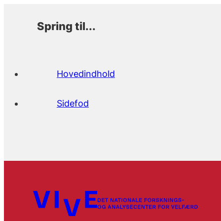
Spring til...
Hovedindhold
Sidefod