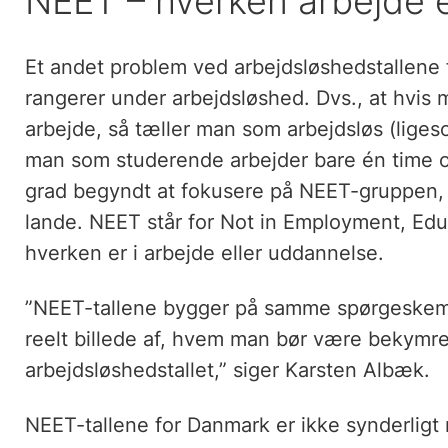
NEET – hverken arbejde e
Et andet problem ved arbejdsløshedstallene 
rangerer under arbejdsløshed. Dvs., at hvis
arbejde, så tæller man som arbejdsløs (lige
man som studerende arbejder bare én time 
grad begyndt at fokusere på NEET-gruppen,
lande. NEET står for Not in Employment, Educ
hverken er i arbejde eller uddannelse.
”NEET-tallene bygger på samme spørgeskem
reelt billede af, hvem man bør være bekymret
arbejdsløshedstallet,” siger Karsten Albæk.
NEET-tallene for Danmark er ikke synderlig