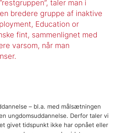
restgruppen”, taler man i
n bredere gruppe af inaktive
ployment, Education or
anske fint, sammenlignet med
ære varsom, når man
nser.
uddannelse – bl.a. med målsætningen
 en ungdomsuddannelse. Derfor taler vi
t givet tidspunkt ikke har opnået eller