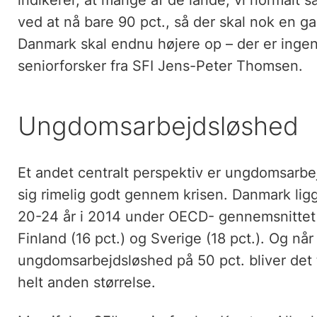
indikerer, at mange af de lande, vi normalt
ved at nå bare 90 pct., så der skal nok en gan
Danmark skal endnu højere op – der er ingen 
seniorforsker fra SFI Jens-Peter Thomsen.
Ungdomsarbejdsløshed
Et andet centralt perspektiv er ungdomsarbe
sig rimelig godt gennem krisen. Danmark ligg
20-24 år i 2014 under OECD- gennemsnittet
Finland (16 pct.) og Sverige (18 pct.). Og n
ungdomsarbejdsløshed på 50 pct. bliver det t
helt anden størrelse.