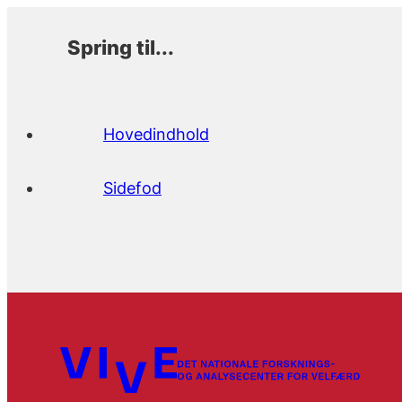
Spring til...
Hovedindhold
Sidefod