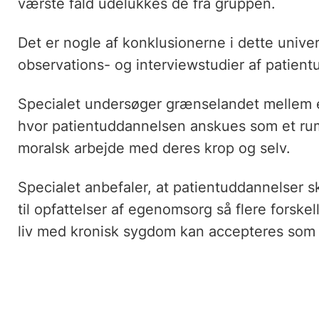
værste fald udelukkes de fra gruppen.
Det er nogle af konklusionerne i dette univer
observations- og interviewstudier af patient
Specialet undersøger grænselandet mellem en
hvor patientuddannelsen anskues som et rum
moralsk arbejde med deres krop og selv.
Specialet anbefaler, at patientuddannelser 
til opfattelser af egenomsorg så flere forskel
liv med kronisk sygdom kan accepteres som m