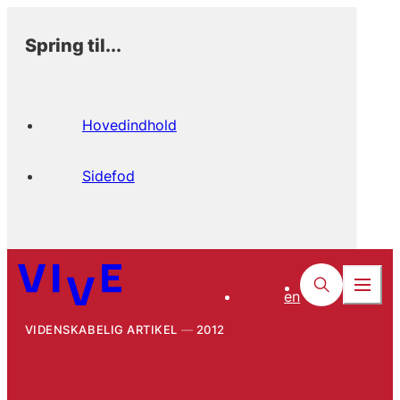
Spring til...
Hovedindhold
Sidefod
en
VIDENSKABELIG ARTIKEL
2012