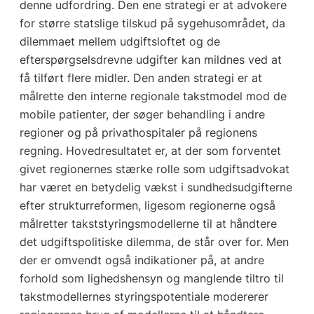
denne udfordring. Den ene strategi er at advokere
for større statslige tilskud på sygehusområdet, da
dilemmaet mellem udgiftsloftet og de
efterspørgselsdrevne udgifter kan mildnes ved at
få tilført flere midler. Den anden strategi er at
målrette den interne regionale takstmodel mod de
mobile patienter, der søger behandling i andre
regioner og på privathospitaler på regionens
regning. Hovedresultatet er, at der som forventet
givet regionernes stærke rolle som udgiftsadvokat
har været en betydelig vækst i sundhedsudgifterne
efter strukturreformen, ligesom regionerne også
målretter takststyringsmodellerne til at håndtere
det udgiftspolitiske dilemma, de står over for. Men
der er omvendt også indikationer på, at andre
forhold som lighedshensyn og manglende tiltro til
takstmodellernes styringspotentiale modererer