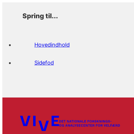
Spring til...
Hovedindhold
Sidefod