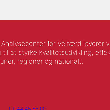
nalysecenter for Velfærd leverer vid
l at styrke kvalitetsudvikling, effek
uner, regioner og nationalt.
Tlf: 44 45 55 00