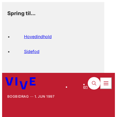
Spring til...
Hovedindhold
Sidefod
en
BOGBIDRAG
1. JUN 1997