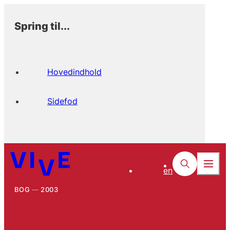
Spring til...
Hovedindhold
Sidefod
en
BOG
2003