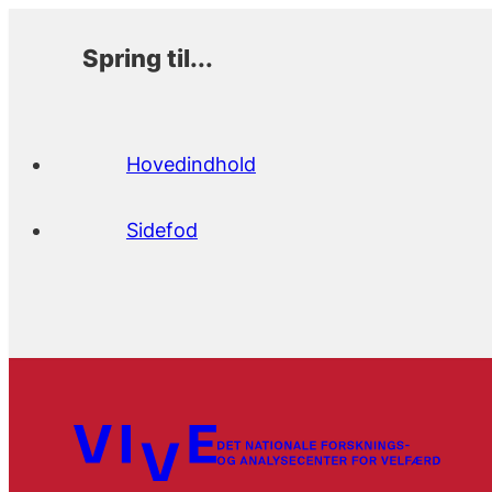
Spring til...
Hovedindhold
Sidefod