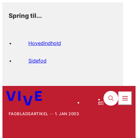
Spring til...
Hovedindhold
Sidefod
en
FAGBLADSARTIKEL
1. JAN 2003