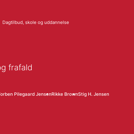
Dagtilbud, skole og uddannelse
g frafald
orben Pilegaard Jensen
Rikke Brown
Stig H. Jensen