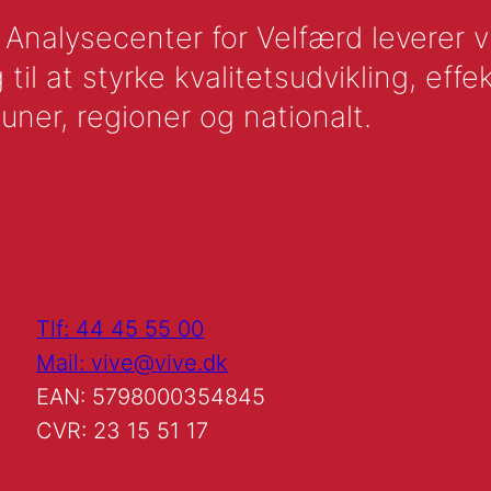
nalysecenter for Velfærd leverer vid
l at styrke kvalitetsudvikling, effek
uner, regioner og nationalt.
Tlf: 44 45 55 00
Mail: vive@vive.dk
EAN: 5798000354845
CVR: 23 15 51 17