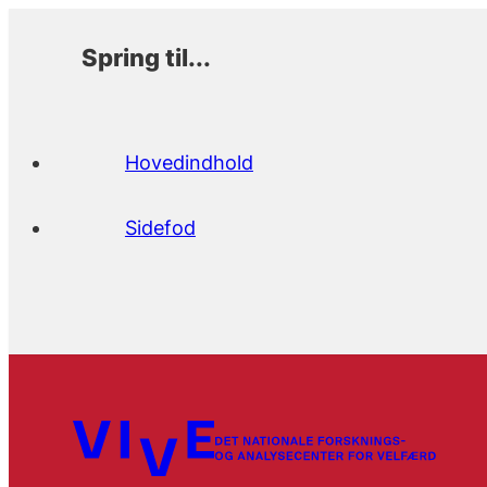
Spring til...
Hovedindhold
Sidefod