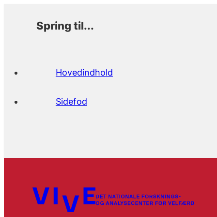
Spring til...
Hovedindhold
Sidefod