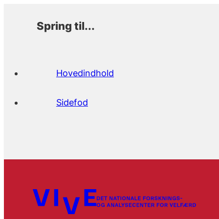
Spring til...
Hovedindhold
Sidefod