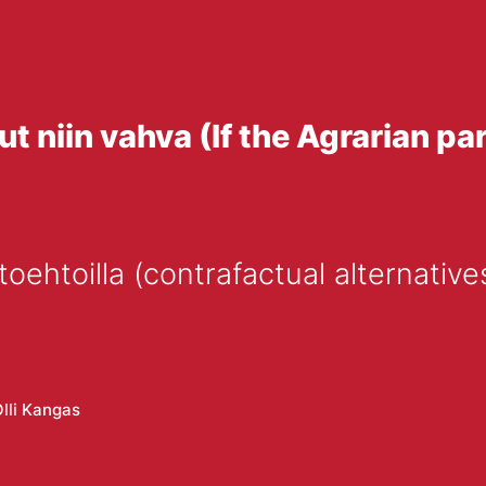
llut niin vahva (If the Agrarian p
toehtoilla (contrafactual alternatives
lli Kangas