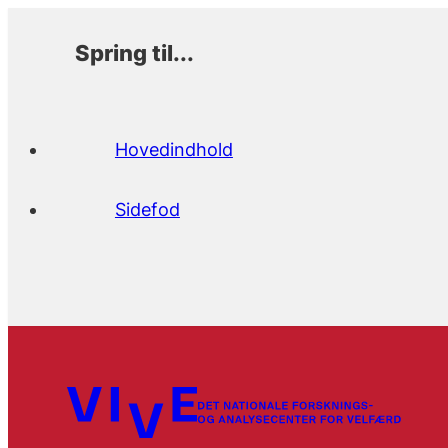
Spring til...
Hovedindhold
Sidefod