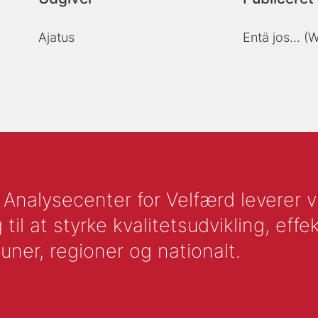
Ajatus
Entä jos... (W
nalysecenter for Velfærd leverer vid
l at styrke kvalitetsudvikling, effek
uner, regioner og nationalt.