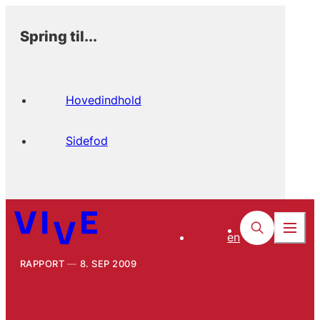
Spring til...
Hovedindhold
Sidefod
en
RAPPORT
8. SEP 2009