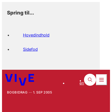
Spring til...
Hovedindhold
Sidefod
en
BOGBIDRAG
1. SEP 2005