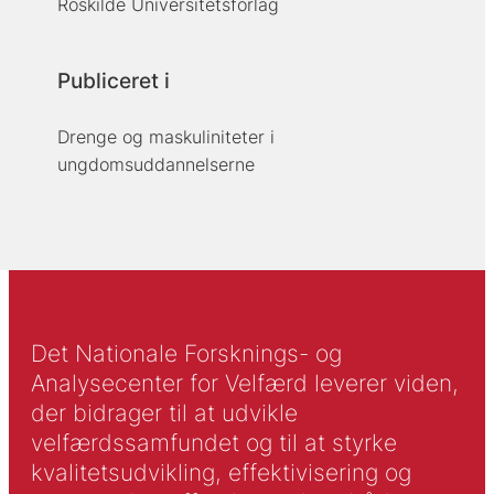
Roskilde Universitetsforlag
Publiceret i
Drenge og maskuliniteter i
ungdomsuddannelserne
Det Nationale Forsknings- og
Analysecenter for Velfærd leverer viden,
der bidrager til at udvikle
velfærdssamfundet og til at styrke
kvalitetsudvikling, effektivisering og