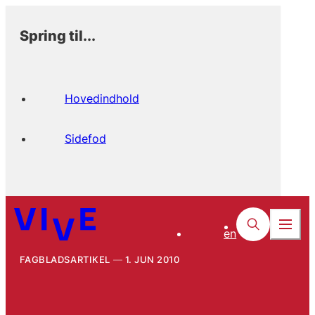
Spring til...
Hovedindhold
Sidefod
en
FAGBLADSARTIKEL
1. JUN 2010