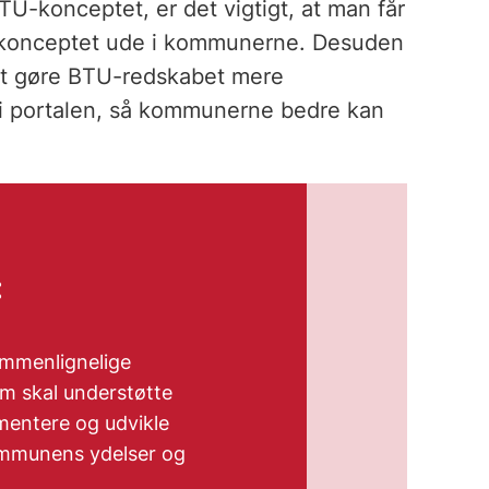
BTU-konceptet, er det vigtigt, at man får
 konceptet ude i kommunerne. Desuden
 at gøre BTU-redskabet mere
d i portalen, så kommunerne bedre kan
:
ammenlignelige
m skal understøtte
entere og udvikle
kommunens ydelser og