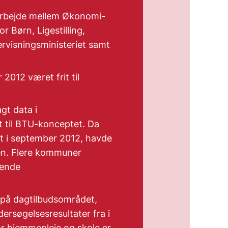
arbejde mellem Økonomi-
or Børn, Ligestilling,
ervisningsministeriet samt
012 været frit til
gt data i
t til BTU-konceptet. Da
et i september 2012, havde
len. Flere kommuner
vende
r på dagtilbudsområdet,
ersøgelsesresultater fra i
r hjemmepleje og skole er