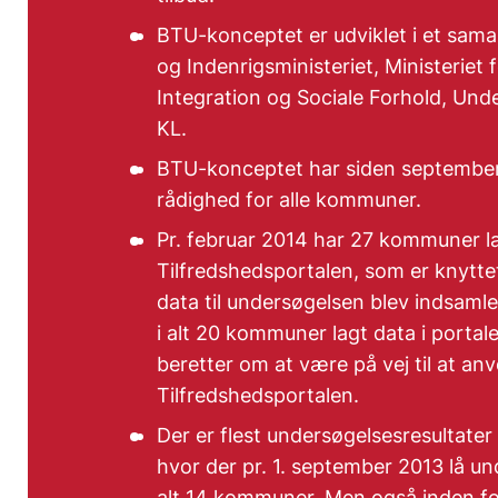
BTU-konceptet er udviklet i et sam
og Indenrigsministeriet, Ministeriet f
Integration og Sociale Forhold, Und
KL.
BTU-konceptet har siden september 2
rådighed for alle kommuner.
Pr. februar 2014 har 27 kommuner la
Tilfredshedsportalen, som er knytte
data til undersøgelsen blev indsaml
i alt 20 kommuner lagt data i porta
beretter om at være på vej til at an
Tilfredshedsportalen.
Der er flest undersøgelsesresultate
hvor der pr. 1. september 2013 lå und
alt 14 kommuner. Men også inden fo