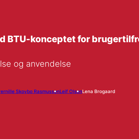
 BTU-konceptet for brugertil
else og anvendelse
ernille Skovbo Rasmussen
Leif Olsen
Lena Brogaard