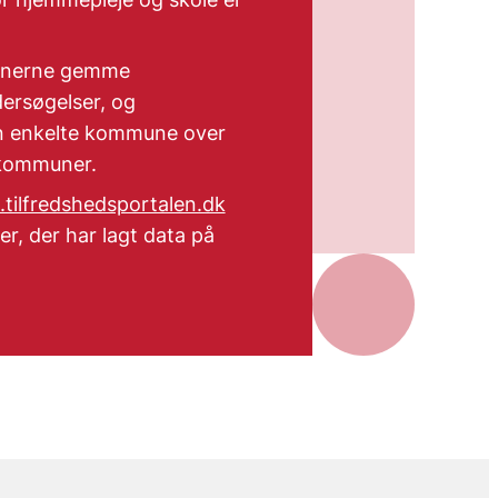
munerne gemme
dersøgelser, og
en enkelte kommune over
e kommuner.
tilfredshedsportalen.dk
r, der har lagt data på