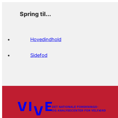
Spring til...
Hovedindhold
Sidefod