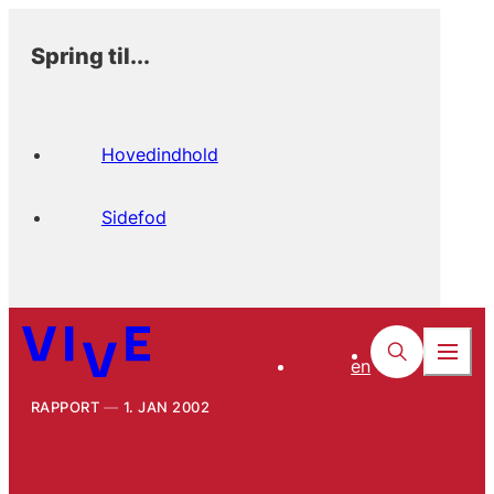
Spring til...
Hovedindhold
Sidefod
en
RAPPORT
1. JAN 2002