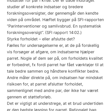
indsatser for par i krise. Der er både inddraget
studier af konkrete indsatser og bredere
forskningsoversigter, der gennemgår den kendte
viden på området. Hæftet bygger på SFI-rapporten
”Parinterventioner og samlivsbrud. En systematisk
forskningsoversigt”. (SFI rapport 14:02.)
Styrke forholdet – eller afslutte det?
Fælles for undersøgelserne er, at de på forskellig
vis forsøger at afgøre, om indsatserne hjælper
parret. Nogle af dem ser på, om forholdets kvalitet
er forbedret, fx fordi parret har fået værktøjer til at
tale bedre sammen og håndtere konflikter bedre.
Andre måler direkte på, om indsatsen har mindsket
risikoen for, at parret afslutter forholdet,
sammenlignet med andre par, der ikke har været
gennem et støtteforløb.
Det er vigtigt at understrege, at et brud undertiden
er den bedste løsning for parret. Rationalet bag