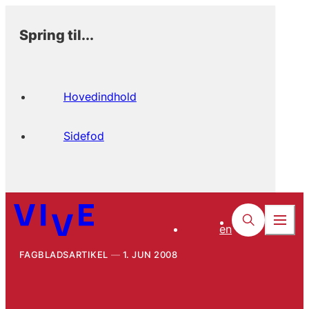
Spring til...
Hovedindhold
Sidefod
en
FAGBLADSARTIKEL
1. JUN 2008