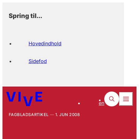
Spring til...
Hovedindhold
Sidefod
en
FAGBLADSARTIKEL
1. JUN 2008