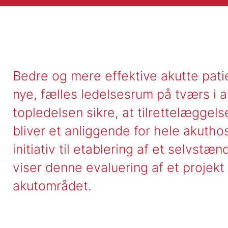
Bedre og mere effektive akutte patie
nye, fælles ledelsesrum på tværs i a
topledelsen sikre, at tilrettelæggel
bliver et anliggende for hele akutho
initiativ til etablering af et selvstæ
viser denne evaluering af et projek
akutområdet.