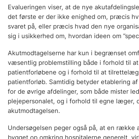
Evalueringen viser, at de nye akutafdelingsl
det første er der ikke enighed om, præcis h
svaret på, eller præcis hvad den nye organis
sig i usikkerhed om, hvordan ideen om ”specia
Akutmodtagelserne har kun i begrænset omf
væsentlig problemstilling både i forhold til at
patientforløbene og i forhold til at tilrettel
patientforløb. Samtidig betyder etablering 
for de øvrige afdelinger, som både mister lede
plejepersonalet, og i forhold til egne læger, d
akutmodtagelsen.
Undersøgelsen peger også på, at en række af
bygget op omkring hospitalerne generelt, virk