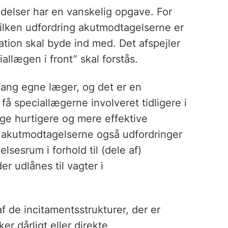
edelser har en vanskelig opgave. For
vilken udfordring akutmodtagelserne er
ation skal byde ind med. Det afspejler
llægen i front” skal forstås.
ang egne læger, og det er en
 få speciallægerne involveret tidligere i
ægge hurtigere og mere effektive
af akutmodtagelserne også udfordringer
lsesrum i forhold til (dele af)
er udlånes til vagter i
 de incitamentsstrukturer, der er
er dårligt eller direkte