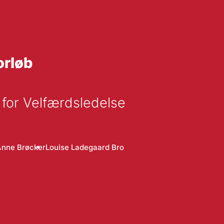
orløb
 for Velfærdsledelse
Anne Brøcker
Louise Ladegaard Bro