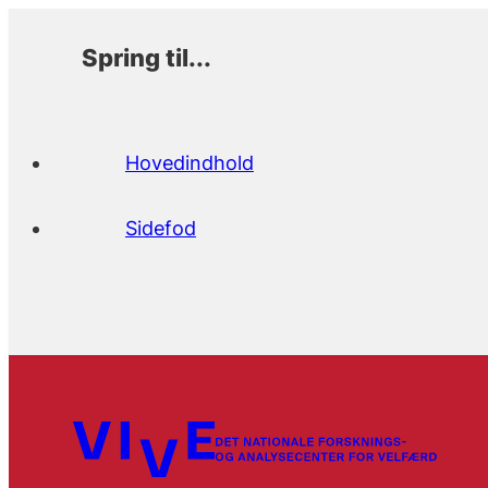
Spring til...
Hovedindhold
Sidefod