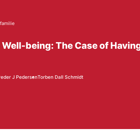
familie
e Well-being: The Case of Havin
eder J Pedersen
Torben Dall Schmidt