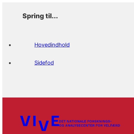
Spring til...
Hovedindhold
Sidefod