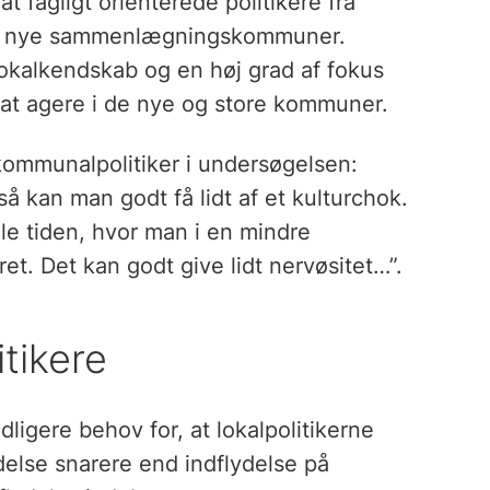
t fagligt orienterede politikere fra
 de nye sammenlægningskommuner.
okalkendskab og en høj grad af fokus
 at agere i de nye og store kommuner.
 kommunalpolitiker i undersøgelsen:
kan man godt få lidt af et kulturchok.
ele tiden, hvor man i en mindre
. Det kan godt give lidt nervøsitet…”.
tikere
dligere behov for, at lokalpolitikerne
else snarere end indflydelse på