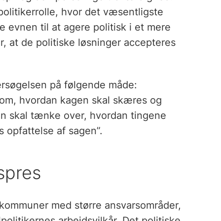
olitikerrolle, hvor det væsentligste
vnen til at agere politisk i et mere
er, at de politiske løsninger accepteres
ersøgelsen på følgende måde:
å om, hvordan kagen skal skæres og
Man skal tænke over, hvordan tingene
 opfattelse af sagen”.
spres
e kommuner med større ansvarsområder,
litikernes arbejdsvilkår. Det politiske