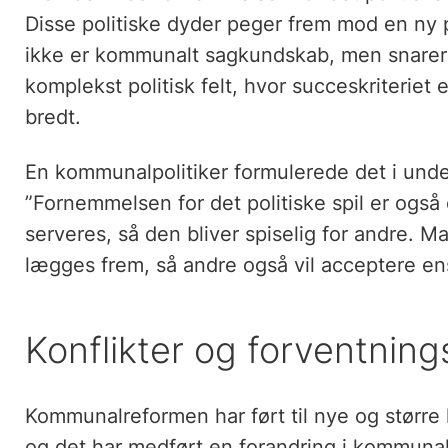
Disse politiske dyder peger frem mod en ny p
ikke er kommunalt sagkundskab, men snarere e
komplekst politisk felt, hvor succeskriteriet 
bredt.
En kommunalpolitiker formulerede det i und
”Fornemmelsen for det politiske spil er ogs
serveres, så den bliver spiselig for andre. 
lægges frem, så andre også vil acceptere ens
Konflikter og forventning
Kommunalreformen har ført til nye og størr
og det har medført en forandring i kommunalpo