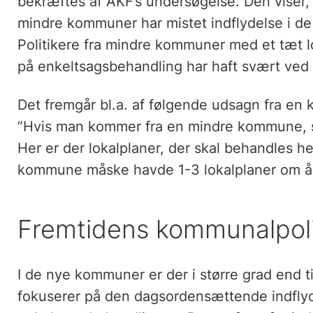
bekræftes af AKF’s undersøgelse. Den viser, a
mindre kommuner har mistet indflydelse i
Politikere fra mindre kommuner med et tæt l
på enkeltsagsbehandling har haft svært ved
Det fremgår bl.a. af følgende udsagn fra en
”Hvis man kommer fra en mindre kommune, så 
Her er der lokalplaner, der skal behandles h
kommune måske havde 1-3 lokalplaner om året
Fremtidens kommunalpoli
I de nye kommuner er der i større grad end ti
fokuserer på den dagsordensættende indflyd