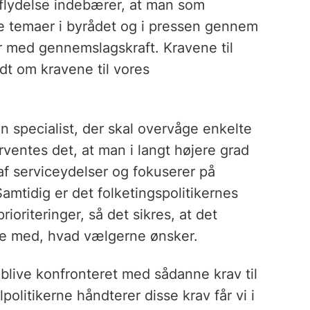
flydelse indebærer, at man som
ske temaer i byrådet og i pressen gennem
er med gennemslagskraft. Kravene til
dt om kravene til vores
n specialist, der skal overvåge enkelte
orventes det, at man i langt højere grad
 af serviceydelser og fokuserer på
mtidig er det folketingspolitikernes
oriteringer, så det sikres, at det
e med, hvad vælgerne ønsker.
d blive konfronteret med sådanne krav til
lpolitikerne håndterer disse krav får vi i