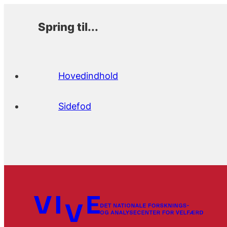
Spring til...
Hovedindhold
Sidefod