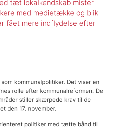
med tæt lokalkendskab mister
ikere med medie­tække og blik
r fået mere indflydelse efter
lle som kommunalpolitiker. Det viser en
ernes rolle efter kommunalreformen. De
åder stiller skærpede krav til de
get den 17. november.
ienteret politiker med tætte bånd til