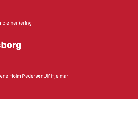
implementering
nsborg
Lene Holm Pedersen
Ulf Hjelmar