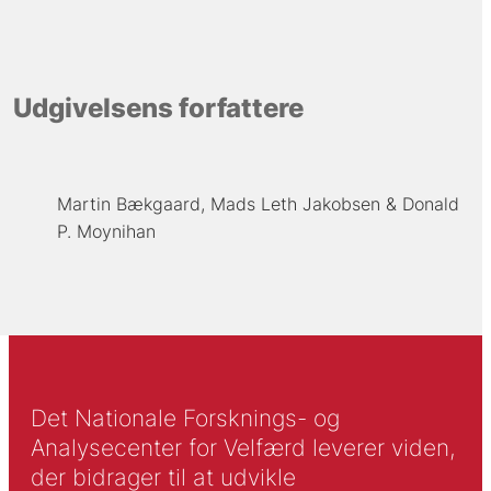
Udgivelsens forfattere
Martin Bækgaard
Mads Leth Jakobsen
Donald
P. Moynihan
Det Nationale Forsknings- og
Analysecenter for Velfærd leverer viden,
der bidrager til at udvikle